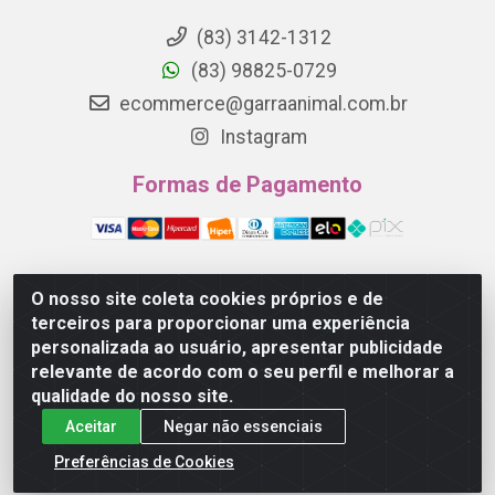
(83) 3142-1312
(83) 98825-0729
ecommerce@garraanimal.com.br
Instagram
Formas de Pagamento
O nosso site coleta cookies próprios e de
Garra Animal - Rua Quinze de Novembro, 1120 - Jardim
terceiros para proporcionar uma experiência
Continental - Campina Grande/PB - CEP 58.403-290 -
personalizada ao usuário, apresentar publicidade
CNPJ 21.445.041/0001-61
relevante de acordo com o seu perfil e melhorar a
qualidade do nosso site.
Aceitar
Negar não essenciais
Preferências de Cookies