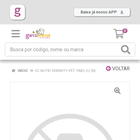
Baixe já nosso APP
0
VOLTAR
INÍCIO
SC NUTRI SERENITY PET TABS (C/30)