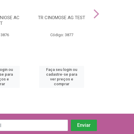
NIOSE AC
TR CINOMOSE AG TEST
TR CDV/CPV A
T
(CINO/PAR
 3876
Código: 3877
Código: 38
login ou
Faça seu login ou
Faça seu log
se para
cadastre-se para
cadastre-se 
ços e
ver preços e
ver preços
rar
comprar
comprar