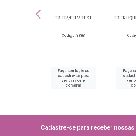
V/CPV AC TEST
TR FIV/FELV TEST
TR ERLIQU
INO/PARVO)
ódigo: 3878
Código: 3883
Códi
 seu login ou
Faça seu login ou
Faça se
astre-se para
cadastre-se para
cadast
er preços e
ver preços e
ver 
comprar
comprar
co
Cadastre-se para receber nossas 