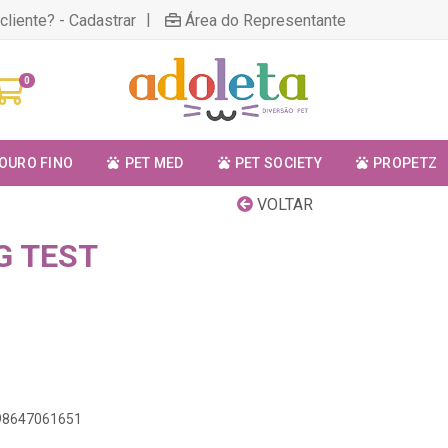
|
cliente? - Cadastrar
Área do Representante
0
OURO FINO
PET MED
PET SOCIETY
PROPETZ
VOLTAR
G TEST
898647061651