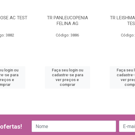
IOSE AC TEST
TR PANLEUCOPENIA
TR LEISHMA
FELINA AG
TES
go: 3882
Código: 3886
Código:
u login ou
Faça seu login ou
Faça seu 
re-se para
cadastre-se para
cadastre-
preços e
ver preços e
ver pre
mprar
comprar
comp
ofertas!