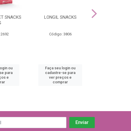
ET SNACKS
LONGIL SNACKS
RENNAIZ SNAC
G
 2692
Código: 3806
Código: 26
login ou
Faça seu login ou
Faça seu log
se para
cadastre-se para
cadastre-se 
ços e
ver preços e
ver preços
rar
comprar
comprar