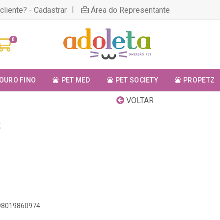
|
cliente? - Cadastrar
Área do Representante
0
OURO FINO
PET MED
PET SOCIETY
PROPETZ
VOLTAR
S
898019860974