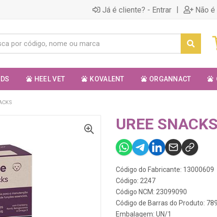
|
Já é cliente? - Entrar
Não é 
ODS
HEEL VET
KOVALENT
ORGANNACT
ACKS
UREE SNACK
Código do Fabricante: 13000609
Código: 2247
Código NCM: 23099090
Código de Barras do Produto: 7
Embalagem: UN/1