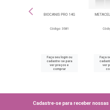
IZ SNACKS 84G
BIOCANIS PRO 14G
METACEL
ódigo: 2693
Código: 3581
Códi
 seu login ou
Faça seu login ou
Faça se
astre-se para
cadastre-se para
cadast
er preços e
ver preços e
ver 
comprar
comprar
co
Cadastre-se para receber nossas 