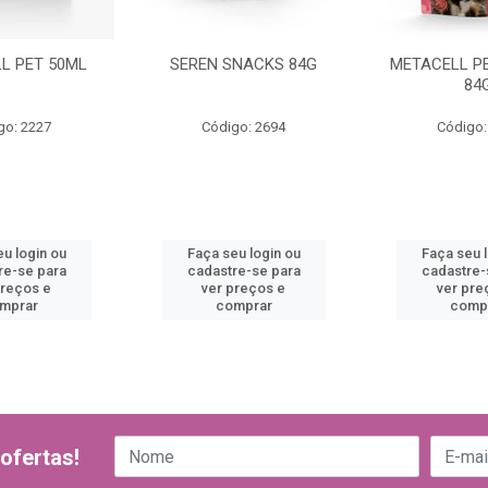
L PET 50ML
SEREN SNACKS 84G
METACELL P
84
go: 2227
Código: 2694
Código:
u login ou
Faça seu login ou
Faça seu 
re-se para
cadastre-se para
cadastre-
preços e
ver preços e
ver pre
mprar
comprar
comp
ofertas!