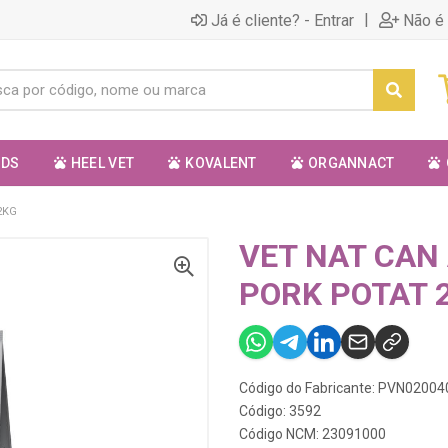
|
Já é cliente? - Entrar
Não é 
ODS
HEEL VET
KOVALENT
ORGANNACT
2KG
VET NAT CAN
PORK POTAT 
Código do Fabricante: PVN0200
Código: 3592
Código NCM: 23091000