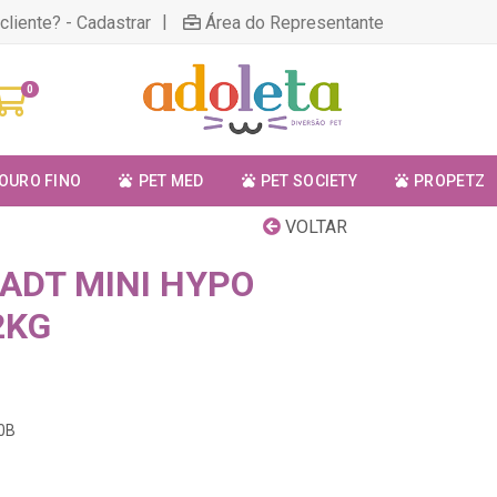
|
cliente? - Cadastrar
Área do Representante
0
OURO FINO
PET MED
PET SOCIETY
PROPETZ
VOLTAR
 ADT MINI HYPO
2KG
40B