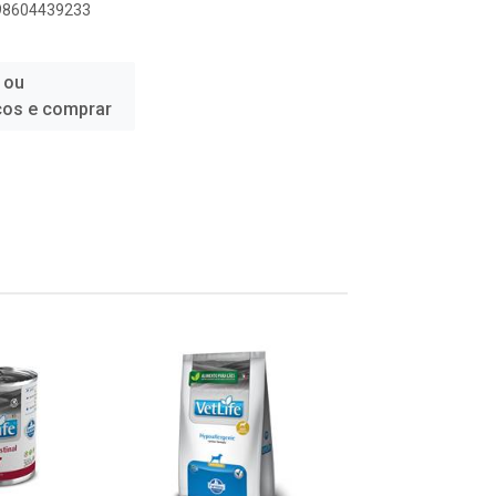
898604439233
 ou
ços e comprar