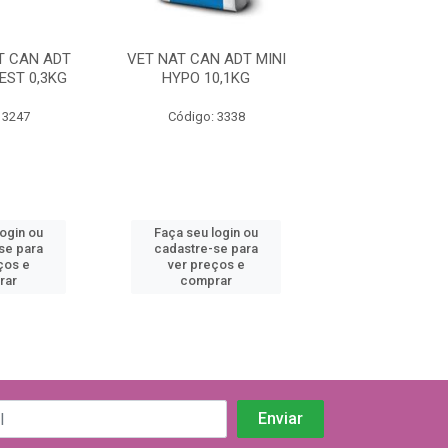
T CAN ADT
VET NAT CAN ADT MINI
VET NAT CAN A
EST 0,3KG
HYPO 10,1KG
ULTRA LOW FA
 3247
Código: 3338
Código: 33
login ou
Faça seu login ou
Faça seu log
se para
cadastre-se para
cadastre-se 
ços e
ver preços e
ver preços
rar
comprar
comprar