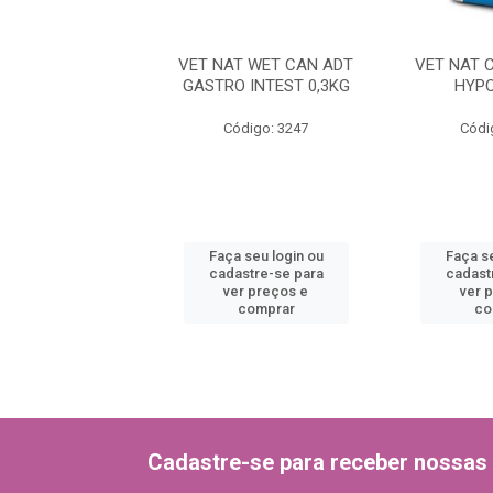
T CAN ADT MINI
VET NAT WET CAN ADT
VET NAT 
LOW FAT 1,5KG
GASTRO INTEST 0,3KG
HYPO
ódigo: 3368
Código: 3247
Códi
 seu login ou
Faça seu login ou
Faça se
astre-se para
cadastre-se para
cadast
er preços e
ver preços e
ver 
comprar
comprar
co
Cadastre-se para receber nossas 