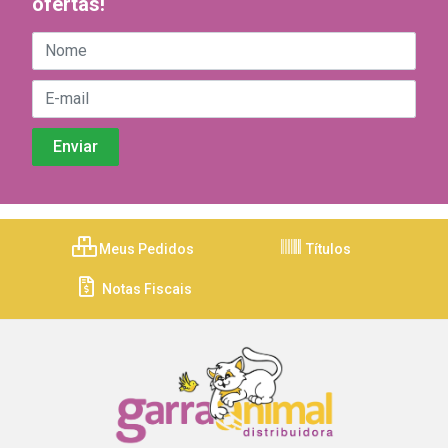
ofertas!
Meus Pedidos
Títulos
Notas Fiscais