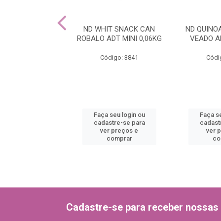
NOA SNACK CAN
ND WHIT SNACK CAN
ND QUINO
 ADT MINI 0,06
ROBALO ADT MINI 0,06KG
VEADO AD
ódigo: 3835
Código: 3841
Códi
 seu login ou
Faça seu login ou
Faça se
astre-se para
cadastre-se para
cadast
er preços e
ver preços e
ver 
comprar
comprar
co
Cadastre-se para receber nossas 