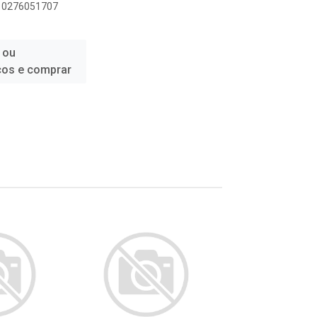
010276051707
 ou
ços e comprar