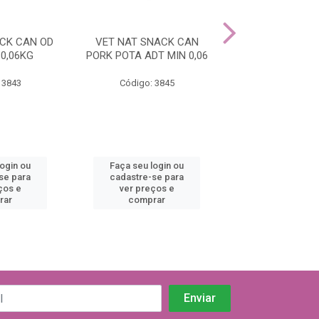
CK CAN OD
VET NAT SNACK CAN
ND QUINOA SN
 0,06KG
PORK POTA ADT MIN 0,06
ARENQU ADT MI
 3843
Código: 3845
Código: 38
login ou
Faça seu login ou
Faça seu log
se para
cadastre-se para
cadastre-se 
ços e
ver preços e
ver preços
rar
comprar
comprar