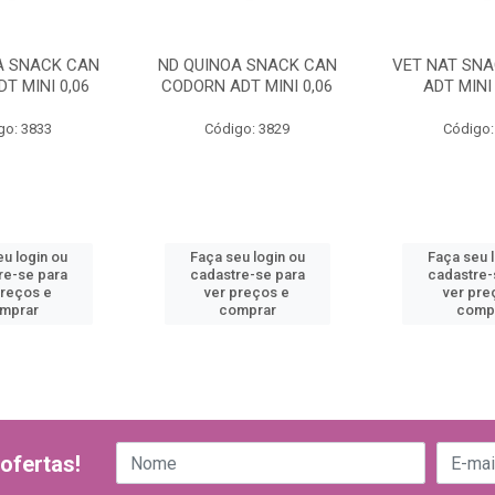
A SNACK CAN
ND QUINOA SNACK CAN
VET NAT SNA
T MINI 0,06
CODORN ADT MINI 0,06
ADT MINI
go: 3833
Código: 3829
Código:
u login ou
Faça seu login ou
Faça seu 
re-se para
cadastre-se para
cadastre-
preços e
ver preços e
ver pre
mprar
comprar
comp
ofertas!