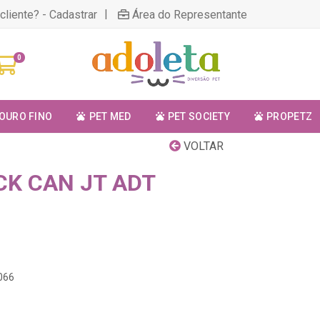
|
cliente? - Cadastrar
Área do Representante
0
OURO FINO
PET MED
PET SOCIETY
PROPETZ
VOLTAR
CK CAN JT ADT
066