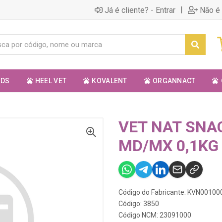
|
Já é cliente? - Entrar
Não é 
ODS
HEEL VET
KOVALENT
ORGANNACT
VET NAT SNA
MD/MX 0,1KG
Código do Fabricante: KVN00100
Código: 3850
Código NCM: 23091000