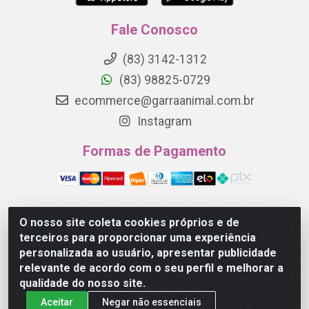
Fale Conosco
(83) 3142-1312
(83) 98825-0729
ecommerce@garraanimal.com.br
Instagram
Formas de Pagamento
O nosso site coleta cookies próprios e de
Garra Animal - Rua Quinze de Novembro, 1120 - Jardim
terceiros para proporcionar uma experiência
Continental - Campina Grande/PB - CEP 58.403-290 -
personalizada ao usuário, apresentar publicidade
CNPJ 21.445.041/0001-61
relevante de acordo com o seu perfil e melhorar a
qualidade do nosso site.
Aceitar
Negar não essenciais