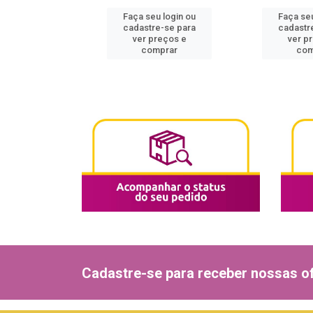
u login ou
Faça seu login ou
Faça seu
e-se para
cadastre-se para
cadastr
reços e
ver preços e
ver p
mprar
comprar
com
Cadastre-se para receber nossas of