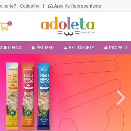
|
cliente? - Cadastrar
Área do Representante
0
OURO FINO
PET MED
PET SOCIETY
PROPETZ