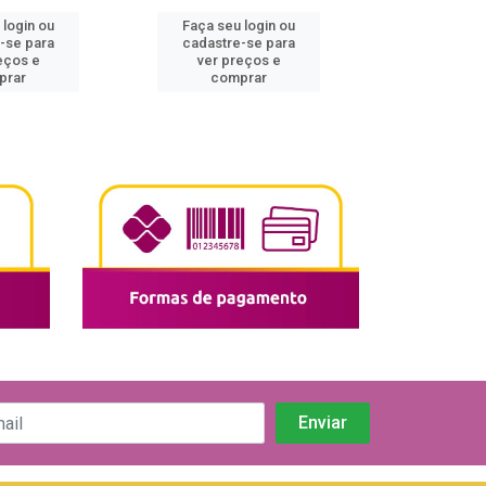
 login ou
Faça seu login ou
Faça seu 
-se para
cadastre-se para
cadastre
eços e
ver preços e
ver pr
prar
comprar
comp