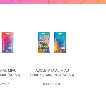
MIAU MIAU
ADOLETA MIAU MIAU
ADOLETA COM
MAO(5X15G)
SNACKS SARDINHA(5X15G)
HIG SEIV
: 2697
Código: 2698
Código