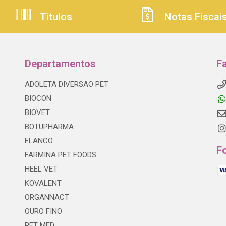
Títulos
Notas Fiscai
Departamentos
F
ADOLETA DIVERSAO PET
BIOCON
BIOVET
BOTUPHARMA
ELANCO
F
FARMINA PET FOODS
HEEL VET
KOVALENT
ORGANNACT
OURO FINO
PET MED