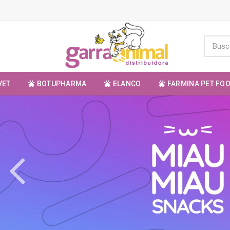
VET
BOTUPHARMA
ELANCO
FARMINA PET FO