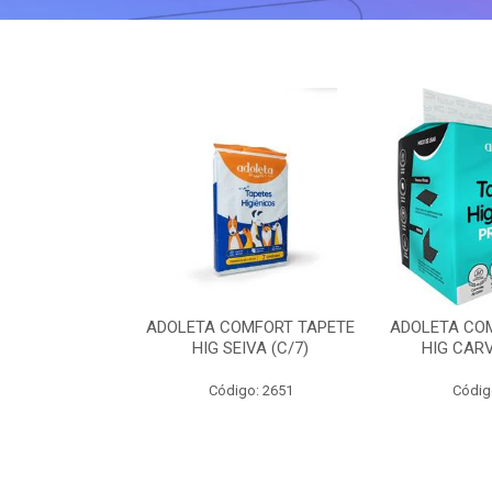
 MIAU MIAU
ADOLETA COMFORT TAPETE
ADOLETA CO
DINHA(5X15G)
HIG SEIVA (C/7)
HIG CARV
o: 2698
Código: 2651
Códig